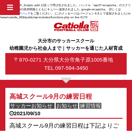
Notice
: 関数 WP_Scripts::add が
誤って
呼び出されました。ハンドル「wpcf7-recaptcha」のスクリ
☰
プトは、未登録の依存関係とともにキューへ追加されました: google-recaptcha。 詳しくは
WordPress のデバッグ
をご覧ください。 (このメッセージはバージョン 6.9.1 で追加されました) in
/www/catiolla_869/public/wp-includes/functions.php
on line
6170
大分市のサッカースクール
幼稚園児から社会人まで｜サッカーを通じた人材育成
〒870-0271 大分県大分市角子原1005番地
TEL 097-594-3450
高城スクール9月の練習日程
サッカーお知らせ
お知らせ
練習情報
2021/09/10
高城スクール9月の練習日程は下記よりご