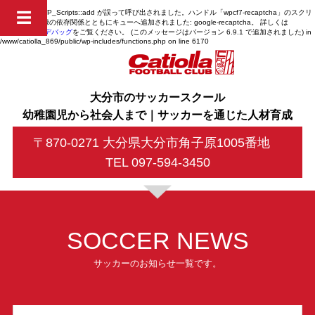
Notice
: 関数 WP_Scripts::add が
誤って
呼び出されました。ハンドル「wpcf7-recaptcha」のスクリ
☰
プトは、未登録の依存関係とともにキューへ追加されました: google-recaptcha。 詳しくは
WordPress のデバッグ
をご覧ください。 (このメッセージはバージョン 6.9.1 で追加されました) in
/www/catiolla_869/public/wp-includes/functions.php
on line
6170
大分市のサッカースクール
幼稚園児から社会人まで｜サッカーを通じた人材育成
〒870-0271 大分県大分市角子原1005番地
TEL 097-594-3450
SOCCER NEWS
サッカーのお知らせ一覧です。