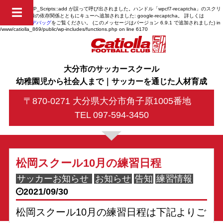
Notice
: 関数 WP_Scripts::add が
誤って
呼び出されました。ハンドル「wpcf7-recaptcha」のスクリ
☰
プトは、未登録の依存関係とともにキューへ追加されました: google-recaptcha。 詳しくは
WordPress のデバッグ
をご覧ください。 (このメッセージはバージョン 6.9.1 で追加されました) in
/www/catiolla_869/public/wp-includes/functions.php
on line
6170
大分市のサッカースクール
幼稚園児から社会人まで｜サッカーを通じた人材育成
〒870-0271 大分県大分市角子原1005番地
TEL 097-594-3450
松岡スクール10月の練習日程
サッカーお知らせ
お知らせ
告知
練習情報
2021/09/30
松岡スクール10月の練習日程は下記よりご