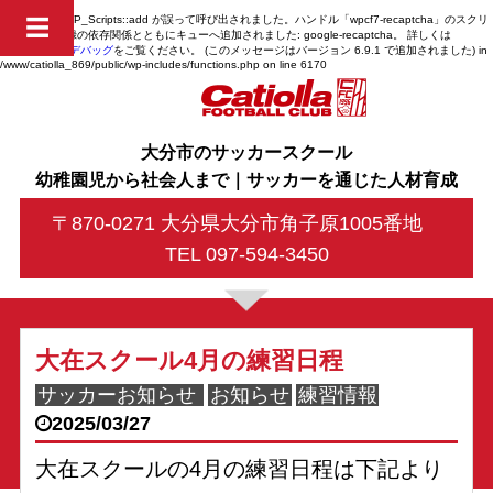
Notice
: 関数 WP_Scripts::add が
誤って
呼び出されました。ハンドル「wpcf7-recaptcha」のスクリ
☰
プトは、未登録の依存関係とともにキューへ追加されました: google-recaptcha。 詳しくは
WordPress のデバッグ
をご覧ください。 (このメッセージはバージョン 6.9.1 で追加されました) in
/www/catiolla_869/public/wp-includes/functions.php
on line
6170
大分市のサッカースクール
幼稚園児から社会人まで｜サッカーを通じた人材育成
〒870-0271 大分県大分市角子原1005番地
TEL 097-594-3450
大在スクール4月の練習日程
サッカーお知らせ
お知らせ
練習情報
2025/03/27
大在スクールの4月の練習日程は下記より