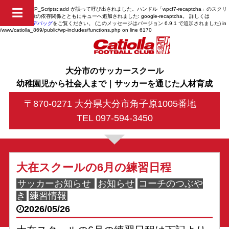
Notice
: 関数 WP_Scripts::add が
誤って
呼び出されました。ハンドル「wpcf7-recaptcha」のスクリ
☰
プトは、未登録の依存関係とともにキューへ追加されました: google-recaptcha。 詳しくは
WordPress のデバッグ
をご覧ください。 (このメッセージはバージョン 6.9.1 で追加されました) in
/www/catiolla_869/public/wp-includes/functions.php
on line
6170
大分市のサッカースクール
幼稚園児から社会人まで｜サッカーを通じた人材育成
〒870-0271 大分県大分市角子原1005番地
TEL 097-594-3450
大在スクールの6月の練習日程
サッカーお知らせ
お知らせ
コーチのつぶや
き
練習情報
2026/05/26