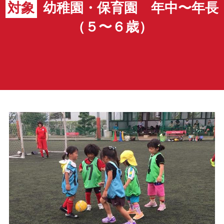
対象
幼稚園・保育園 年中〜年長
（５〜６歳）