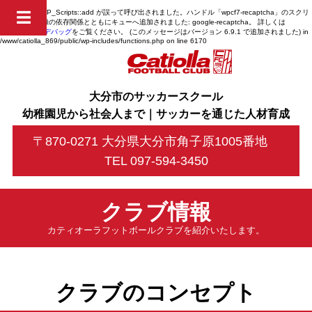
Notice
: 関数 WP_Scripts::add が
誤って
呼び出されました。ハンドル「wpcf7-recaptcha」のスクリ
☰
プトは、未登録の依存関係とともにキューへ追加されました: google-recaptcha。 詳しくは
WordPress のデバッグ
をご覧ください。 (このメッセージはバージョン 6.9.1 で追加されました) in
/www/catiolla_869/public/wp-includes/functions.php
on line
6170
大分市のサッカースクール
幼稚園児から社会人まで｜サッカーを通じた人材育成
〒870-0271 大分県大分市角子原1005番地
TEL 097-594-3450
クラブ情報
カティオーラフットボールクラブを紹介いたします。
クラブのコンセプト