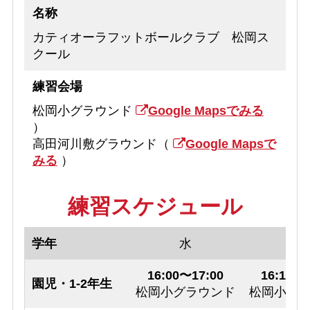
名称
カティオーラフットボールクラブ 松岡ス
クール
練習会場
松岡小グラウンド
Google Mapsでみる
）
高田河川敷グラウンド（
Google Mapsで
みる
）
練習スケジュール
学年
水
金
16:00〜17:00
16:10〜1
園児・1-2年生
松岡小グラウンド
松岡小グ