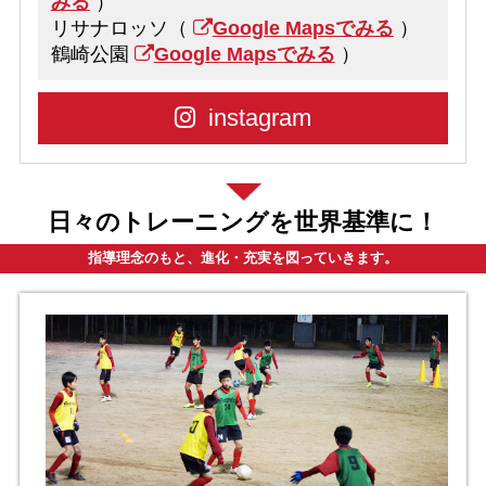
みる
）
リサナロッソ（
Google Mapsでみる
）
鶴崎公園
Google Mapsでみる
）
instagram
日々のトレーニングを世界基準に！
指導理念のもと、進化・充実を図っていきます。